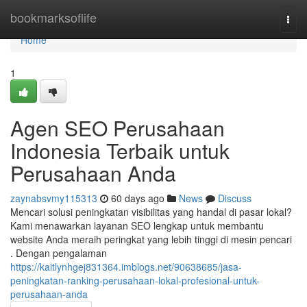
Home
bookmarksoflife
Togg
navi
Home
1
Agen SEO Perusahaan
Indonesia Terbaik untuk
Perusahaan Anda
zaynabsvmy115313
60 days ago
News
Discuss
Mencari solusi peningkatan visibilitas yang handal di pasar lokal?
Kami menawarkan layanan SEO lengkap untuk membantu
website Anda meraih peringkat yang lebih tinggi di mesin pencari
. Dengan pengalaman
https://kaitlynhgej831364.imblogs.net/90638685/jasa-
peningkatan-ranking-perusahaan-lokal-profesional-untuk-
perusahaan-anda