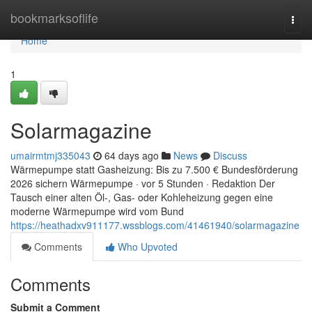
Home
bookmarksoflife
Togg
navi
Home
1
Solarmagazine
umairmtmj335043
64 days ago
News
Discuss
Wärmepumpe statt Gasheizung: Bis zu 7.500 € Bundesförderung
2026 sichern Wärmepumpe · vor 5 Stunden · Redaktion Der
Tausch einer alten Öl-, Gas- oder Kohleheizung gegen eine
moderne Wärmepumpe wird vom Bund
https://heathadxv911177.wssblogs.com/41461940/solarmagazine
Comments
Who Upvoted
Comments
Submit a Comment