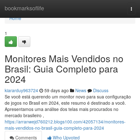
Home
bookmarksoflife
Togg
navi
Home
1
Monitores Mais Vendidos no
Brasil: Guia Completo para
2024
kiararduy963724
59 days ago
News
Discuss
Se você está querendo um monitor novo para sua configuração
de jogos no Brasil em 2024, este resumo é destinado a você.
Apresentamos uma análise dos telas mais procurados no
mercado brasileiro ,
https://arranwejd760212.blogs100.com/42057134/monitores-
mais-vendidos-no-brasil-guia-completo-para-2024
Comments
Who Upvoted