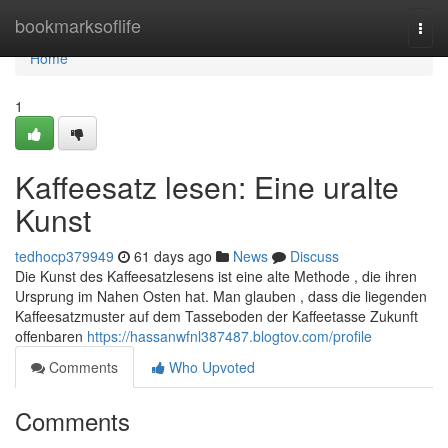
Home
bookmarksoflife
Togg
navi
Home
1
Kaffeesatz lesen: Eine uralte
Kunst
tedhocp379949
61 days ago
News
Discuss
Die Kunst des Kaffeesatzlesens ist eine alte Methode , die ihren
Ursprung im Nahen Osten hat. Man glauben , dass die liegenden
Kaffeesatzmuster auf dem Tasseboden der Kaffeetasse Zukunft
offenbaren
https://hassanwfnl387487.blogtov.com/profile
Comments
Who Upvoted
Comments