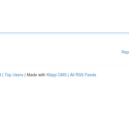
Rep
d
|
Top Users
| Made with
Kliqqi CMS
|
All RSS Feeds