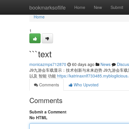
Home
bookmarksoflife
Home
New
Submit
Home
1
```text
monicazmps712870
60 days ago
News
Discus
J9九游会车载显示：技术创新与未来趋势 J9九游会车载显示
以及 智能 功能
https://katrinaxnlf733485.myblogliciou
Comments
Who Upvoted
Comments
Submit a Comment
No HTML