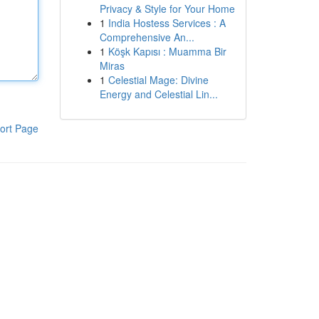
Privacy & Style for Your Home
1
India Hostess Services : A
Comprehensive An...
1
Köşk Kapısı : Muamma Bir
Miras
1
Celestial Mage: Divine
Energy and Celestial Lin...
ort Page