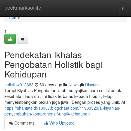
Home
bookmarksoflife
Togg
navi
Home
1
Pendekatan Ikhalas
Pengobatan Holistik bagi
Kehidupan
neilefbw912383
60 days ago
News
Discuss
Terapi Kiyahlas Pengobatan Utuh menyajikan cara solusi untuk
kesehatan individu . Ini tidak terbatas kepada tubuh , tetapi
menyeimbangkan pikiran juga jiwa . Dengan proses yang unik, Al
https://shaniateld913987.blogchaat.com/41963323/al-kiyahlas-
penyembuhan-komprehensif-untuk-kehidupan
Comments
Who Upvoted