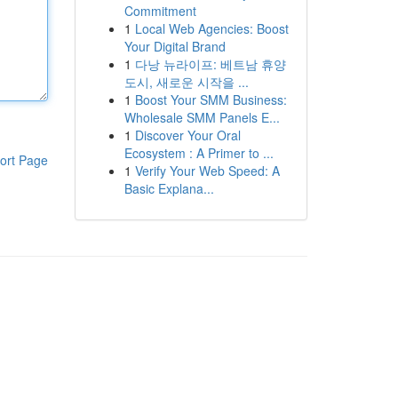
Commitment
1
Local Web Agencies: Boost
Your Digital Brand
1
다낭 뉴라이프: 베트남 휴양
도시, 새로운 시작을 ...
1
Boost Your SMM Business:
Wholesale SMM Panels E...
1
Discover Your Oral
Ecosystem : A Primer to ...
ort Page
1
Verify Your Web Speed: A
Basic Explana...