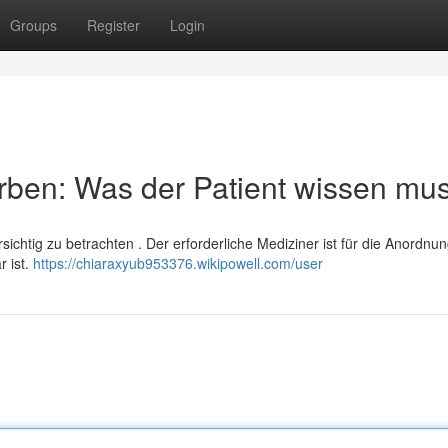
Groups
Register
Login
erben: Was der Patient wissen mu
sichtig zu betrachten . Der erforderliche Mediziner ist für die Anordnun
r ist.
https://chiaraxyub953376.wikipowell.com/user