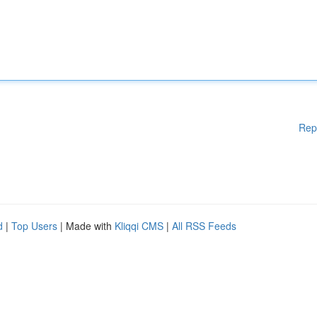
Rep
d
|
Top Users
| Made with
Kliqqi CMS
|
All RSS Feeds