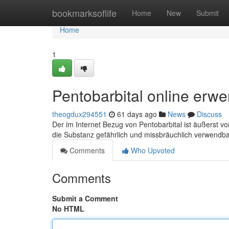
Home
bookmarksoflife
Home
New
Submit
Home
1
Pentobarbital online erw
theogdux294551
61 days ago
News
Discuss
Der im Internet Bezug von Pentobarbital ist äußerst vor
die Substanz gefährlich und missbräuchlich verwendba
Comments
Who Upvoted
Comments
Submit a Comment
No HTML