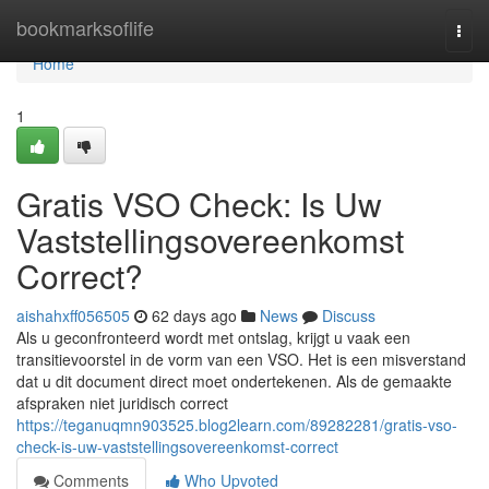
Home
bookmarksoflife
Togg
navi
Home
1
Gratis VSO Check: Is Uw
Vaststellingsovereenkomst
Correct?
aishahxff056505
62 days ago
News
Discuss
Als u geconfronteerd wordt met ontslag, krijgt u vaak een
transitievoorstel in de vorm van een VSO. Het is een misverstand
dat u dit document direct moet ondertekenen. Als de gemaakte
afspraken niet juridisch correct
https://teganuqmn903525.blog2learn.com/89282281/gratis-vso-
check-is-uw-vaststellingsovereenkomst-correct
Comments
Who Upvoted