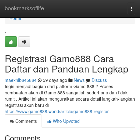
Home
bookmarksoflife
Togg
navi
Home
1
Registrasi Gamo888 Cara
Daftar dan Panduan Lengkap
maexhlb645864
59 days ago
News
Discuss
Ingin menjadi bagian dari platform Gamo 888 ? Proses
pembuatan akun di Gamo 888 sangatlah sederhana dan tidak
rumit . Artikel ini akan menguraikan secara detail langkah-langkah
registrasi akun baru di
https://www.gamo888.world/article/gamo888-register
Comments
Who Upvoted
Comments