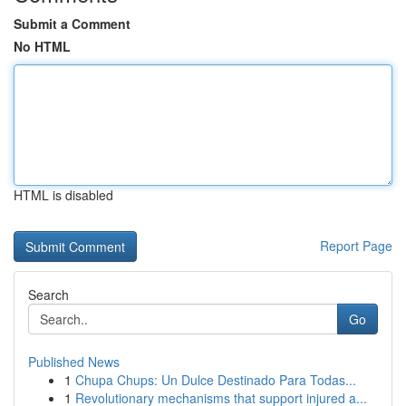
Submit a Comment
No HTML
HTML is disabled
Report Page
Search
Go
Published News
1
Chupa Chups: Un Dulce Destinado Para Todas...
1
Revolutionary mechanisms that support injured a...