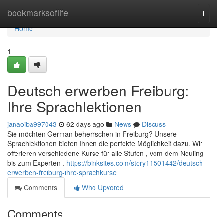
Home
bookmarksoflife
Togg
navi
Home
1
Deutsch erwerben Freiburg:
Ihre Sprachlektionen
janaoiba997043
62 days ago
News
Discuss
Sie möchten German beherrschen in Freiburg? Unsere
Sprachlektionen bieten Ihnen die perfekte Möglichkeit dazu. Wir
offerieren verschiedene Kurse für alle Stufen , vom dem Neuling
bis zum Experten .
https://binksites.com/story11501442/deutsch-
erwerben-freiburg-ihre-sprachkurse
Comments
Who Upvoted
Comments