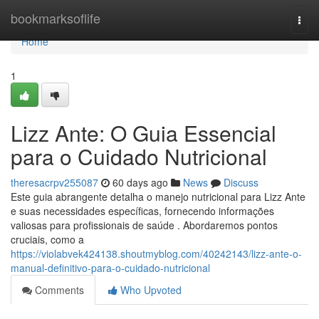
Home
bookmarksoflife
Togg
navi
Home
1
Lizz Ante: O Guia Essencial
para o Cuidado Nutricional
theresacrpv255087
60 days ago
News
Discuss
Este guia abrangente detalha o manejo nutricional para Lizz Ante
e suas necessidades específicas, fornecendo informações
valiosas para profissionais de saúde . Abordaremos pontos
cruciais, como a
https://violabvek424138.shoutmyblog.com/40242143/lizz-ante-o-
manual-definitivo-para-o-cuidado-nutricional
Comments
Who Upvoted