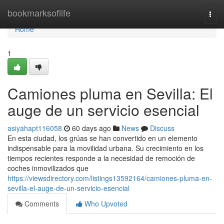
Home
bookmarksoflife
Togg
navi
Home
1
Camiones pluma en Sevilla: El
auge de un servicio esencial
asiyahapt116058
60 days ago
News
Discuss
En esta ciudad, los grúas se han convertido en un elemento
indispensable para la movilidad urbana. Su crecimiento en los
tiempos recientes responde a la necesidad de remoción de
coches inmovilizados que
https://viewsdirectory.com/listings13592164/camiones-pluma-en-
sevilla-el-auge-de-un-servicio-esencial
Comments
Who Upvoted