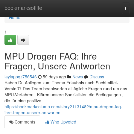
Home
bookmarksoflife
Togg
navi
Home
1
MPU Drogen FAQ: Ihre
Fragen, Unsere Antworten
laylappqz756546
59 days ago
News
Discuss
Haben Du Anliegen zum Thema Erlaubnis nach Suchtmittel-
Verstoß? Das Team beantworten alltägliche Fragen rund um das
MPU-Verfahren . Klären unsere Spezialisten die Bedingungen ,
die für eine positive
https://bookmarkcolumn.com/story21131482/mpu-drogen-faq-
ihre-fragen-unsere-antworten
Comments
Who Upvoted