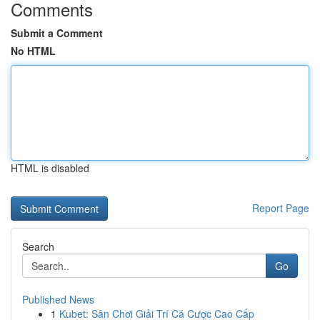
Comments
Submit a Comment
No HTML
HTML is disabled
Report Page
Search
Go
Published News
1
Kubet: Sân Chơi Giải Trí Cá Cược Cao Cấp