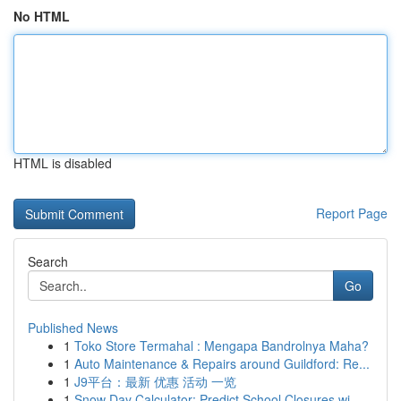
No HTML
HTML is disabled
Report Page
Search
Go
Published News
1
Toko Store Termahal : Mengapa Bandrolnya Maha?
1
Auto Maintenance & Repairs around Guildford: Re...
1
J9平台：最新 优惠 活动 一览
1
Snow Day Calculator: Predict School Closures wi...