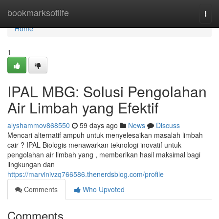
Home
bookmarksoflife
Togg
navi
Home
1
IPAL MBG: Solusi Pengolahan
Air Limbah yang Efektif
alyshammov868550
59 days ago
News
Discuss
Mencari alternatif ampuh untuk menyelesaikan masalah limbah
cair ? IPAL Biologis menawarkan teknologi inovatif untuk
pengolahan air limbah yang , memberikan hasil maksimal bagi
lingkungan dan
https://marvinivzq766586.thenerdsblog.com/profile
Comments
Who Upvoted
Comments