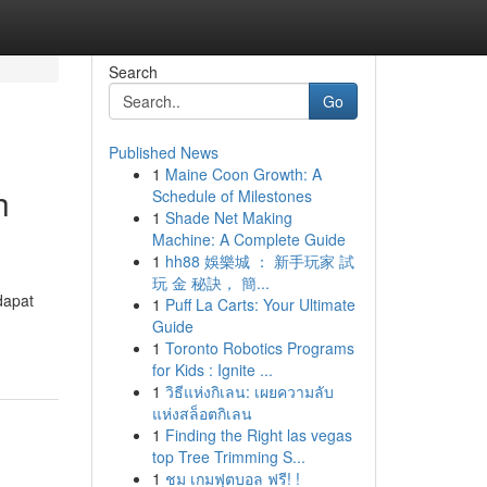
Search
Go
Published News
1
Maine Coon Growth: A
h
Schedule of Milestones
1
Shade Net Making
Machine: A Complete Guide
1
hh88 娛樂城 ： 新手玩家 試
玩 金 秘訣， 簡...
dapat
1
Puff La Carts: Your Ultimate
Guide
1
Toronto Robotics Programs
for Kids : Ignite ...
1
วิธีแห่งกิเลน: เผยความลับ
แห่งสล็อตกิเลน
1
Finding the Right las vegas
top Tree Trimming S...
1
ชม เกมฟุตบอล ฟรี! !