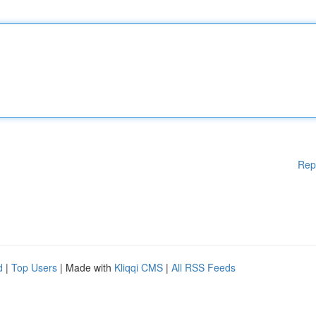
Rep
d
|
Top Users
| Made with
Kliqqi CMS
|
All RSS Feeds