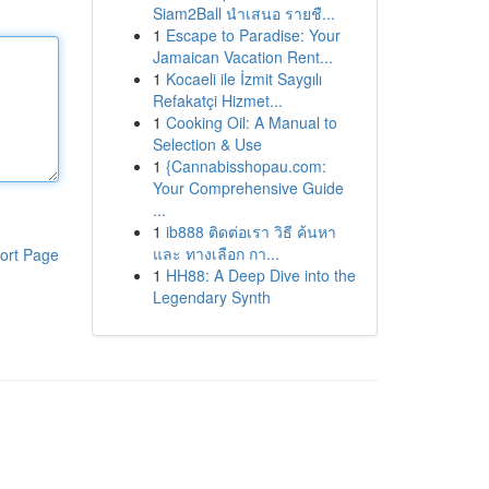
Siam2Ball นำเสนอ รายชื...
1
Escape to Paradise: Your
Jamaican Vacation Rent...
1
Kocaeli ile İzmit Saygılı
Refakatçi Hizmet...
1
Cooking Oil: A Manual to
Selection & Use
1
{Cannabisshopau.com:
Your Comprehensive Guide
...
1
ib888 ติดต่อเรา วิธี ค้นหา
และ ทางเลือก กา...
ort Page
1
HH88: A Deep Dive into the
Legendary Synth