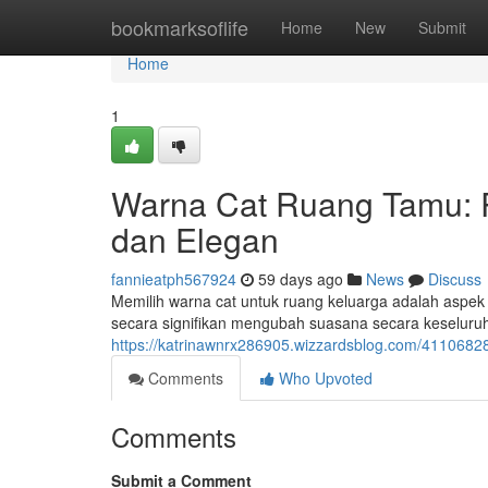
Home
bookmarksoflife
Home
New
Submit
Home
1
Warna Cat Ruang Tamu:
dan Elegan
fannieatph567924
59 days ago
News
Discuss
Memilih warna cat untuk ruang keluarga adalah aspe
secara signifikan mengubah suasana secara keseluruha
https://katrinawnrx286905.wizzardsblog.com/411068
Comments
Who Upvoted
Comments
Submit a Comment