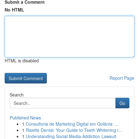
Submit a Comment
No HTML
HTML is disabled
Report Page
Search
Go
Published News
1
Consultoria de Marketing Digital em Goiânia: ...
1
Risette Dental: Your Guide to Teeth Whitening i...
1
Understanding Social Media Addiction Lawsuit