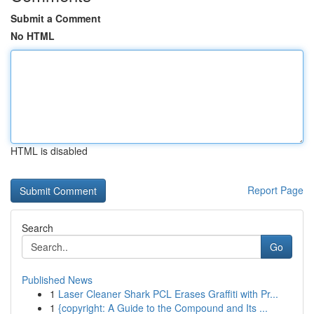
Submit a Comment
No HTML
HTML is disabled
Report Page
Search
Go
Published News
1
Laser Cleaner Shark PCL Erases Graffiti with Pr...
1
{copyright: A Guide to the Compound and Its ...