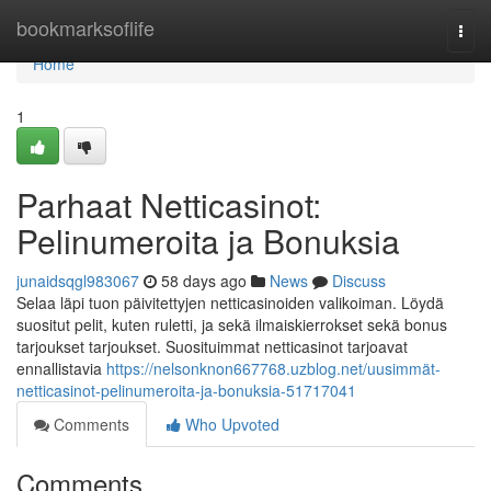
Home
bookmarksoflife
Togg
navi
Home
1
Parhaat Netticasinot:
Pelinumeroita ja Bonuksia
junaidsqgl983067
58 days ago
News
Discuss
Selaa läpi tuon päivitettyjen netticasinoiden valikoiman. Löydä
suositut pelit, kuten ruletti, ja sekä ilmaiskierrokset sekä bonus
tarjoukset tarjoukset. Suosituimmat netticasinot tarjoavat
ennallistavia
https://nelsonknon667768.uzblog.net/uusimmät-
netticasinot-pelinumeroita-ja-bonuksia-51717041
Comments
Who Upvoted
Comments