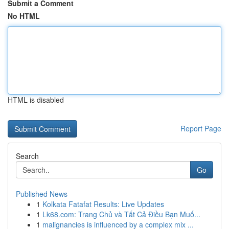
Submit a Comment
No HTML
HTML is disabled
Report Page
Search
Go
Published News
1
Kolkata Fatafat Results: Live Updates
1
Lk68.com: Trang Chủ và Tất Cả Điều Bạn Muố...
1
malignancies is influenced by a complex mix ...