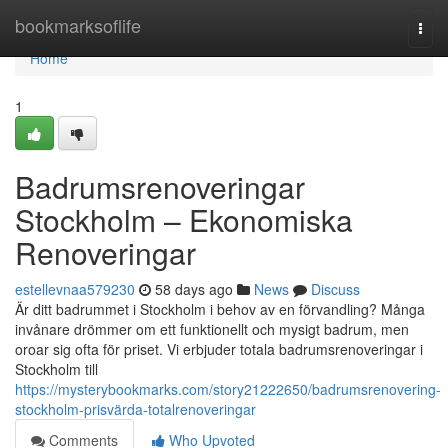
Home
bookmarksoflife
Togg
navi
Home
1
Badrumsrenoveringar
Stockholm – Ekonomiska
Renoveringar
estellevnaa579230
58 days ago
News
Discuss
Är ditt badrummet i Stockholm i behov av en förvandling? Många
invånare drömmer om ett funktionellt och mysigt badrum, men
oroar sig ofta för priset. Vi erbjuder totala badrumsrenoveringar i
Stockholm till
https://mysterybookmarks.com/story21222650/badrumsrenovering-
stockholm-prisvärda-totalrenoveringar
Comments
Who Upvoted