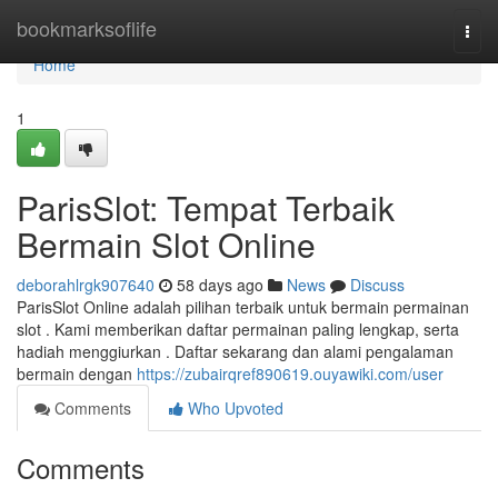
Home
bookmarksoflife
Togg
navi
Home
1
ParisSlot: Tempat Terbaik
Bermain Slot Online
deborahlrgk907640
58 days ago
News
Discuss
ParisSlot Online adalah pilihan terbaik untuk bermain permainan
slot . Kami memberikan daftar permainan paling lengkap, serta
hadiah menggiurkan . Daftar sekarang dan alami pengalaman
bermain dengan
https://zubairqref890619.ouyawiki.com/user
Comments
Who Upvoted
Comments