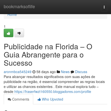
Home
bookmarksoflife
Togg
navi
Home
1
Publicidade na Florida – O
Guia Abrangente para o
Sucesso
aronmbca545249
58 days ago
News
Discuss
Para alcançar resultados significativos com suas ações de
publicidade na região, é essencial compreender as regras locais
e utilizar as chances existentes . Este manual explora tudo –
desde
https://fraserfwzt160550.bloggadores.com/profile
Comments
Who Upvoted