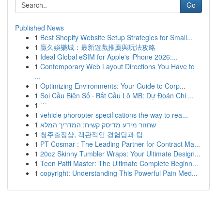
Go
Published News
1
Best Shopify Website Setup Strategies for Small...
1
贏久娛樂城：最新遊戲推薦與玩法攻略
1
Ideal Global eSIM for Apple's iPhone 2026:...
1
Contemporary Web Layout Directions You Have to
...
1
Optimizing Environments: Your Guide to Corp...
1
Soi Cầu Biên Số · Bắt Cầu Lô MB: Dự Đoán Chi ...
1
```
1
vehicle phoropter specifications the way to rea...
1
שחזור מידע מדיסק קשיח: המדריך המלא
1
청주출장샵, 객관적인 경험담과 팁
1
PT Cosmar : The Leading Partner for Contract Ma...
1
20oz Skinny Tumbler Wraps: Your Ultimate Design...
1
Teen Patti Master: The Ultimate Complete Beginn...
1
copyright: Understanding This Powerful Pain Med...