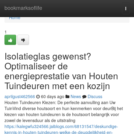
Home
bookmarksoflife
Togg
navi
Home
1
Isolatieglas gewenst?
Optimaliseer de
energieprestatie van Houten
Tuindeuren met een kozijn
aprilgust462566
60 days ago
News
Discuss
Houten Tuindeuren Kiezen: De perfecte aanvulling aan Uw
TuinVind diverse houtsoort en hun kenmerken voor deurBij het
kiezen van houten tuindeuren is de houtsoort belangrijk voor
zowel de levensduur als de uitstraling
https://kalegwfu324566.jaiblogs.com/68131547/deskundige-
kennis-in-houten-tuindeuren-welke-de-deugdelijkheid-en-