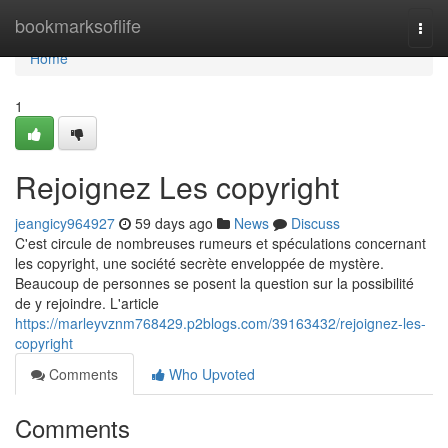
Home
bookmarksoflife
Togg
navi
Home
1
Rejoignez Les copyright
jeangicy964927
59 days ago
News
Discuss
C'est circule de nombreuses rumeurs et spéculations concernant
les copyright, une société secrète enveloppée de mystère.
Beaucoup de personnes se posent la question sur la possibilité
de y rejoindre. L'article
https://marleyvznm768429.p2blogs.com/39163432/rejoignez-les-
copyright
Comments
Who Upvoted
Comments