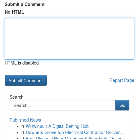
Submit a Comment
No HTML
HTML is disabled
Report Page
Search
Go
Published News
1
Winwin68 : A Digital Betting Hub
1
Downers Grove top Electrical Contractor Deliver...
1
Boat Disposal Near Me: Easy & Affordable Options