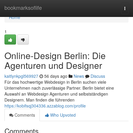
Home
bookmarksoflife
Togg
navi
Home
1
Online-Design Berlin: Die
Agenturen und Designer
kaitlynkpgl569927
56 days ago
News
Discuss
Für das hochwertige Webdesign in Berlin suchen viele
Unternehmen nach zuverlässige Partner. Berlin bietet eine
Auswahl an Webdesign Agenturen und selbstständigen
Designern. Man finden die führenden
https://kobifsqj304336.azzablog.com/profile
Comments
Who Upvoted
Comments