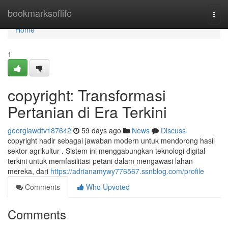
Home
bookmarksoflife
Togg
navi
Home
1
copyright: Transformasi
Pertanian di Era Terkini
georgiawdtv187642
59 days ago
News
Discuss
copyright hadir sebagai jawaban modern untuk mendorong hasil
sektor agrikultur . Sistem ini menggabungkan teknologi digital
terkini untuk memfasilitasi petani dalam mengawasi lahan
mereka, dari
https://adrianamywy776567.ssnblog.com/profile
Comments
Who Upvoted
Comments