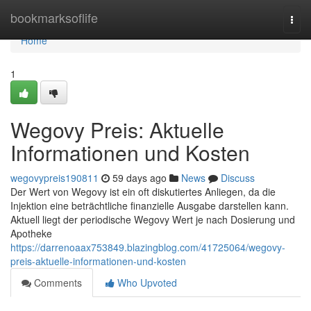
Home
bookmarksoflife
Togg
navi
Home
1
Wegovy Preis: Aktuelle
Informationen und Kosten
wegovypreis190811
59 days ago
News
Discuss
Der Wert von Wegovy ist ein oft diskutiertes Anliegen, da die
Injektion eine beträchtliche finanzielle Ausgabe darstellen kann.
Aktuell liegt der periodische Wegovy Wert je nach Dosierung und
Apotheke
https://darrenoaax753849.blazingblog.com/41725064/wegovy-
preis-aktuelle-informationen-und-kosten
Comments
Who Upvoted