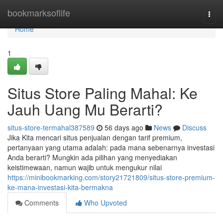
Home
bookmarksoflife
Togg
navi
Home
1
Situs Store Paling Mahal: Ke
Jauh Uang Mu Berarti?
situs-store-termahal387589
56 days ago
News
Discuss
Jika Kita mencari situs penjualan dengan tarif premium,
pertanyaan yang utama adalah: pada mana sebenarnya investasi
Anda berarti? Mungkin ada pilihan yang menyediakan
keistimewaan, namun wajib untuk mengukur nilai
https://minibookmarking.com/story21721809/situs-store-premium-
ke-mana-investasi-kita-bermakna
Comments
Who Upvoted