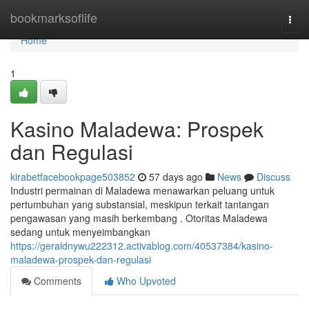
Home
bookmarksoflife
Togg
navi
Home
1
Kasino Maladewa: Prospek
dan Regulasi
kirabetfacebookpage503852
57 days ago
News
Discuss
Industri permainan di Maladewa menawarkan peluang untuk
pertumbuhan yang substansial, meskipun terkait tantangan
pengawasan yang masih berkembang . Otoritas Maladewa
sedang untuk menyeimbangkan
https://geraldnywu222312.activablog.com/40537384/kasino-
maladewa-prospek-dan-regulasi
Comments
Who Upvoted