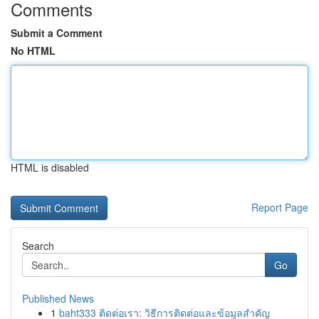
Comments
Submit a Comment
No HTML
HTML is disabled
Report Page
Search
Go
Published News
1
baht333 ติดต่อเรา: วิธีการติดต่อและข้อมูลสำคัญ