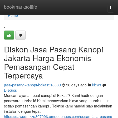
Home
bookmarksoflife
Togg
navi
Home
1
Diskon Jasa Pasang Kanopi
Jakarta Harga Ekonomis
Pemasangan Cepat
Terpercaya
jasa-pasang-kanopi-bekas518839
56 days ago
News
Discuss
Mencari layanan buat canopi di Bekasi? Kami hadir dengan
penawaran terbaik! Kami menawarkan biaya yang murah untuk
setiap pemasangan kanopi . Teknisi kami handal siap melakukan
instalasi dengan tepat
https://dawudmzzu807096.ampedpages.com/pesan-jasa-pasang-