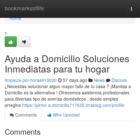
Home
bookmarksoflife
Togg
navi
Home
1
Ayuda a Domicilio Soluciones
Inmediatas para tu hogar
limpieza-por-horas913020
57 days ago
News
Discuss
¿Necesitas solucionar algún mayor fallo de tu casa ? ¡Manitas a
Domicilio es la alternativa ! Ofrecemos asistencia profesionales
para diversas tipo de averías domésticos , desde simples
arreglos
https://pintor-a-domicilio717632.izrablog.com/profile
Comments
Who Upvoted
Comments