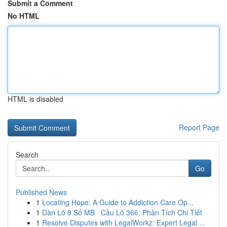
Submit a Comment
No HTML
HTML is disabled
Report Page
Search
Go
Published News
1
Locating Hope: A Guide to Addiction Care Op...
1
Dàn Lô 8 Số MB · Cầu Lô 366: Phân Tích Chi Tiết
1
Resolve Disputes with LegalWorkz: Expert Legal ...