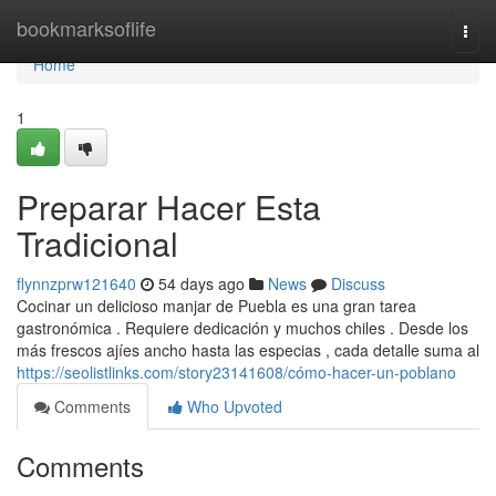
Home
bookmarksoflife
Togg
navi
Home
1
Preparar Hacer Esta
Tradicional
flynnzprw121640
54 days ago
News
Discuss
Cocinar un delicioso manjar de Puebla es una gran tarea
gastronómica . Requiere dedicación y muchos chiles . Desde los
más frescos ajíes ancho hasta las especias , cada detalle suma al
https://seolistlinks.com/story23141608/cómo-hacer-un-poblano
Comments
Who Upvoted
Comments