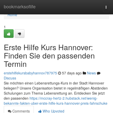
Home
bookmarksoflife
Togg
navi
Home
1
Erste Hilfe Kurs Hannover:
Finden Sie den passenden
Termin
erstehilfekursbabyhannov787975
57 days ago
News
Discuss
Sie möchten einen Lebensrettungs-Kurs in der Stadt Hannover
belegen? Unsere Organisation bietet in regelmäßigen Abständen
Schulungen zum Thema Lebensrettung an. Entdecken Sie jetzt
den passenden
https://mccray-hertz-2.hubstack.net/wenig-
bekannte-fakten-uber-erste-hilfe-kurs-hannover-preis-fahrschuke
Comments
Who Upvoted