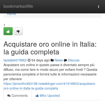
Home
bookmarksoflife
Togg
navi
Home
1
Acquistare oro online in Italia:
la guida completa
laylaljde679862
54 days ago
News
Discuss
Acquistare oro online in questo paese è diventato sempre più
diffuso, ma come fare in modo sicuro per evitare frodi ? Questa
panoramica completa vi fornirà tutte le informazioni necessarie
per ottenere
https://janeothv483198.newsbloger.com/41918803/acquistare-
oro-online-in-italia-la-guida-completa
Comments
Who Upvoted