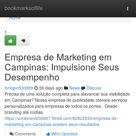
Home
bookmarksoflife
Togg
navi
Home
1
Empresa de Marketing em
Campinas: Impulsione Seus
Desempenho
loriojpn530889
56 days ago
News
Discuss
Precisa de uma solução completa para alavancar sua visibilidade
em Campinas? Nossa empresa de publicidade oferece serviços
personalizados para empresas de todos os portes . Desde
branding até mídias
https://umaircevl200607.fitnell.com/82822533/empresa-de-
marketing-em-campinas-acelere-seus-resultados
Comments
Who Upvoted