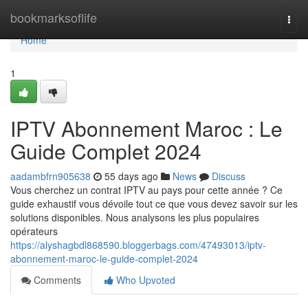
Home
bookmarksoflife
Togg
navi
Home
1
IPTV Abonnement Maroc : Le
Guide Complet 2024
aadambfrn905638
55 days ago
News
Discuss
Vous cherchez un contrat IPTV au pays pour cette année ? Ce
guide exhaustif vous dévoile tout ce que vous devez savoir sur les
solutions disponibles. Nous analysons les plus populaires
opérateurs
https://alyshagbdl868590.bloggerbags.com/47493013/iptv-
abonnement-maroc-le-guide-complet-2024
Comments
Who Upvoted