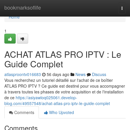
Home
bookmarksoflife
Togg
navi
Home
1
ACHAT ATLAS PRO IPTV : Le
Guide Complet
atlasproontv016683
56 days ago
News
Discuss
Vous recherchez un tutoriel détaillé sur l'achat de ce boîtier
ATLAS PRO IPTV ? Ce guide est destiné pour vous accompagner
à travers toutes les phases de votre acquisition et de l'installation
de ce
https://asiyawloq025061.develop-
blog.com/49557548/achat-atlas-pro-iptv-le-guide-complet
Comments
Who Upvoted
Comments