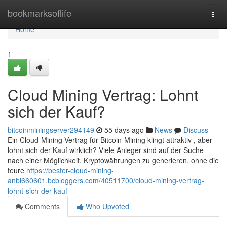
Home
bookmarksoflife
Togg
navi
Home
1
Cloud Mining Vertrag: Lohnt
sich der Kauf?
bitcoinminingserver294149
55 days ago
News
Discuss
Ein Cloud-Mining Vertrag für Bitcoin-Mining klingt attraktiv , aber
lohnt sich der Kauf wirklich? Viele Anleger sind auf der Suche
nach einer Möglichkeit, Kryptowährungen zu generieren, ohne die
teure
https://bester-cloud-mining-
anbi660601.bcbloggers.com/40511700/cloud-mining-vertrag-
lohnt-sich-der-kauf
Comments
Who Upvoted