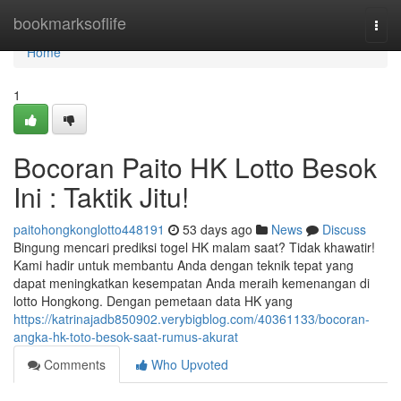
Home
bookmarksoflife
Togg
navi
Home
1
Bocoran Paito HK Lotto Besok
Ini : Taktik Jitu!
paitohongkonglotto448191
53 days ago
News
Discuss
Bingung mencari prediksi togel HK malam saat? Tidak khawatir!
Kami hadir untuk membantu Anda dengan teknik tepat yang
dapat meningkatkan kesempatan Anda meraih kemenangan di
lotto Hongkong. Dengan pemetaan data HK yang
https://katrinajadb850902.verybigblog.com/40361133/bocoran-
angka-hk-toto-besok-saat-rumus-akurat
Comments
Who Upvoted