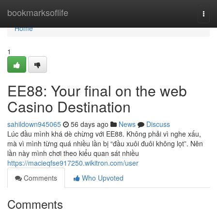
Home
bookmarksoflife
Togg
navi
Home
1
EE88: Your final on the web
Casino Destination
sahildown945065
56 days ago
News
Discuss
Lúc đầu mình khá dè chừng với EE88. Không phải vì nghe xấu,
mà vì mình từng quá nhiều lần bị “đầu xuôi đuôi không lọt”. Nên
lần này mình chơi theo kiểu quan sát nhiều
https://macieqfse917250.wikitron.com/user
Comments
Who Upvoted
Comments