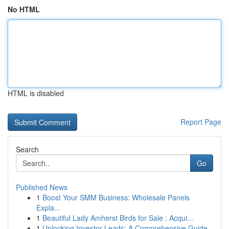
No HTML
HTML is disabled
Report Page
Search
Go
Published News
1
Boost Your SMM Business: Wholesale Panels
Expla...
1
Beautiful Lady Amherst Birds for Sale : Acqui...
1
Unlocking Investor Leads: A Comprehensive Guide