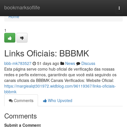
Home
bookmarksoflife
Togg
navi
Home
1
Links Oficiais: BBBMK
bbb-mk783527
51 days ago
News
Discuss
Esta página serve como hub oficial de verificação das nossas
redes e perfis externos, garantindo que você está seguindo os
canais oficiais da BBBMK Canais Verificados: Website Oficial:
https://margiealqt301972.widblog.com/96119367/links-oficiais-
bbbmk
Comments
Who Upvoted
Comments
Submit a Comment