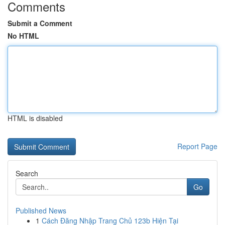
Comments
Submit a Comment
No HTML
HTML is disabled
Report Page
Search
Go
Published News
1
Cách Đăng Nhập Trang Chủ 123b Hiện Tại