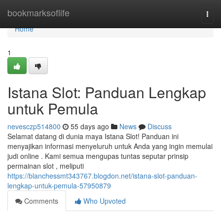
Home
bookmarksoflife
Togg
navi
Home
1
Istana Slot: Panduan Lengkap
untuk Pemula
nevesczp514800
55 days ago
News
Discuss
Selamat datang di dunia maya Istana Slot! Panduan ini
menyajikan informasi menyeluruh untuk Anda yang ingin memulai
judi online . Kami semua mengupas tuntas seputar prinsip
permainan slot , meliputi
https://blanchessmt343767.blogdon.net/istana-slot-panduan-
lengkap-untuk-pemula-57950879
Comments
Who Upvoted