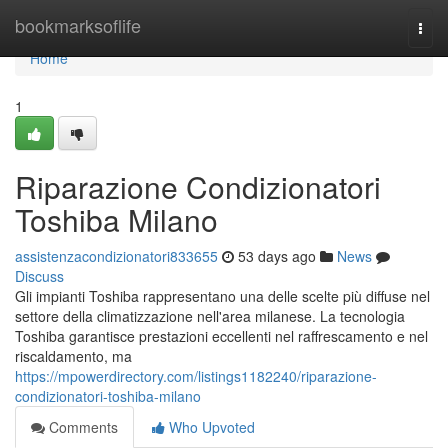
Home
bookmarksoflife
Togg
navi
Home
1
Riparazione Condizionatori
Toshiba Milano
assistenzacondizionatori833655
53 days ago
News
Discuss
Gli impianti Toshiba rappresentano una delle scelte più diffuse nel
settore della climatizzazione nell'area milanese. La tecnologia
Toshiba garantisce prestazioni eccellenti nel raffrescamento e nel
riscaldamento, ma
https://mpowerdirectory.com/listings1182240/riparazione-
condizionatori-toshiba-milano
Comments
Who Upvoted