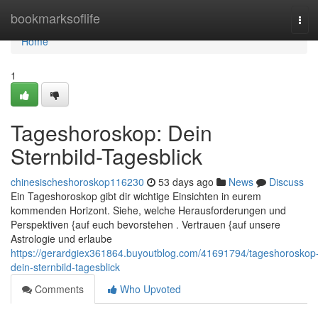
Home
bookmarksoflife
Tog
navi
Home
1
Tageshoroskop: Dein
Sternbild-Tagesblick
chinesischeshoroskop116230
53 days ago
News
Discuss
Ein Tageshoroskop gibt dir wichtige Einsichten in eurem
kommenden Horizont. Siehe, welche Herausforderungen und
Perspektiven {auf euch bevorstehen . Vertrauen {auf unsere
Astrologie und erlaube
https://gerardgiex361864.buyoutblog.com/41691794/tageshoroskop
dein-sternbild-tagesblick
Comments
Who Upvoted