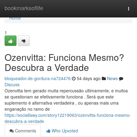
Home
bookmarksoflife
Togg
navi
Home
1
Ozenvitta: Funciona Mesmo?
Descubra a Verdade
bloqueador-de-gordura-na724476
54 days ago
News
Discuss
Ozenvitta tem gerado muita repercussão ultimamente, e muitos
se questionam se efetivamente funciona . Será que este
suplemento é alternativa verdadeira , ou apenas mais uma
enganação no ramo de
https://sociallawy.com/story12219063/ozenvitta-funciona-mesmo-
descubra-a-verdade
Comments
Who Upvoted