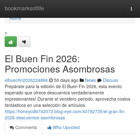
Home
bookmarksoflife
Togg
navi
Home
1
El Buen Fin 2026:
Promociones Asombrosas
elbuenfin2026224866
50 days ago
News
Discuss
Prepárate para la edición de El Buen Fin 2026, esta evento
esperado que ofrece descuentos verdaderamente
impresionantes! Durante el venidero periodo, aprovecha costos
fantásticos en una selección de artículos.
https://honeycdki742072.blog-eye.com/40792735/el-gran-fin-
2026-descuentos-asombrosas
Comments
Who Upvoted