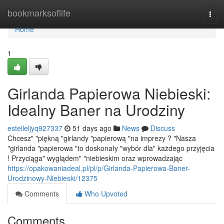
Home
bookmarksoflife
Togg
navi
Home
1
Girlanda Papierowa Niebieski:
Idealny Baner na Urodziny
estelleljyq927337
51 days ago
News
Discuss
Chcesz" "piękną "girlandy "papierową "na imprezy ? "Nasza
"girlanda "papierowa "to doskonały "wybór dla" każdego przyjęcia
! Przyciąga" wyglądem" "niebieskim oraz wprowadzając
https://opakowaniadeal.pl/pl/p/Girlanda-Papierowa-Baner-
Urodzinowy-Niebieski/12375
Comments
Who Upvoted
Comments