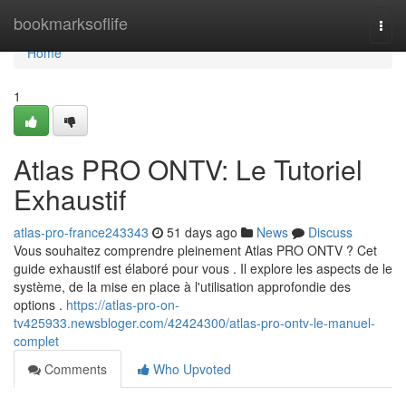
Home
bookmarksoflife
Togg
navi
Home
1
Atlas PRO ONTV: Le Tutoriel
Exhaustif
atlas-pro-france243343
51 days ago
News
Discuss
Vous souhaitez comprendre pleinement Atlas PRO ONTV ? Cet
guide exhaustif est élaboré pour vous . Il explore les aspects de le
système, de la mise en place à l'utilisation approfondie des
options .
https://atlas-pro-on-
tv425933.newsbloger.com/42424300/atlas-pro-ontv-le-manuel-
complet
Comments
Who Upvoted